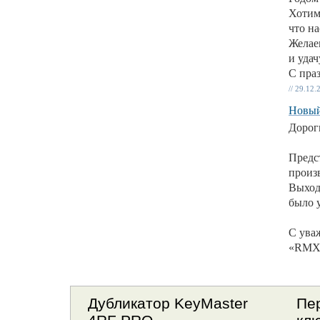
Хотим
что н
Желае
и удач
С пра
// 29.12.
Новый
Дорог
Предс
произ
Выход
было у
С ува
«RMX
Дубликатор KeyMaster
Пе