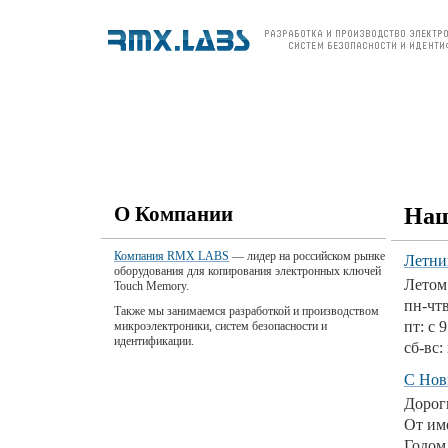
О компании
Продукция
Цены и заказ
По
О Компании
Наш
Компания RMX LABS
— лидер на российском рынке
Летни
оборудования для копирования электронных ключей
Летом
Touch Memory.
пн-чтв
Также мы занимаемся разработкой и производством
пт: с 
микроэлектроники, систем безопасности и
идентификации.
сб-вс
С Нов
Дорог
От им
Годом