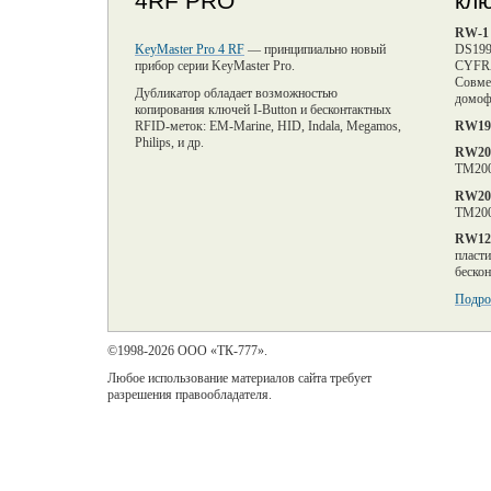
4RF PRO
кл
RW-1
KeyMaster Pro 4 RF
— принципиально новый
DS199
прибор серии KeyMaster Pro.
CYFRA
Совме
Дубликатор обладает возможностью
домофо
копирования ключей I-Button и бесконтактных
RFID-меток: EM-Marine, HID, Indala, Megamos,
RW19
Philips, и др.
RW20
TM200
RW20
TM200
RW12
пласти
беско
Подро
©1998-2026 ООО «ТК-777».
Любое использование материалов сайта требует
разрешения правообладателя.